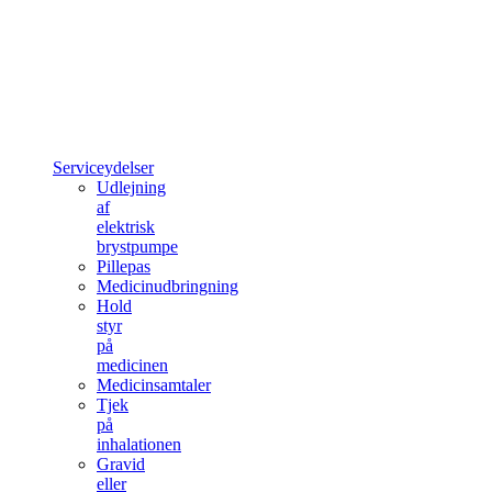
Serviceydelser
Udlejning
af
elektrisk
brystpumpe
Pillepas
Medicinudbringning
Hold
styr
på
medicinen
Medicinsamtaler
Tjek
på
inhalationen
Gravid
eller