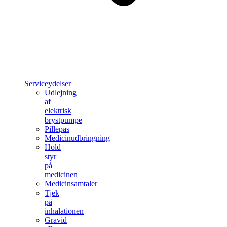
Serviceydelser
Udlejning
af
elektrisk
brystpumpe
Pillepas
Medicinudbringning
Hold
styr
på
medicinen
Medicinsamtaler
Tjek
på
inhalationen
Gravid