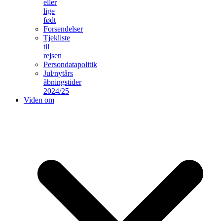
eller
lige
født
Forsendelser
Tjekliste
til
rejsen
Persondatapolitik
Jul/nytårs
åbningstider
2024/25
Viden om