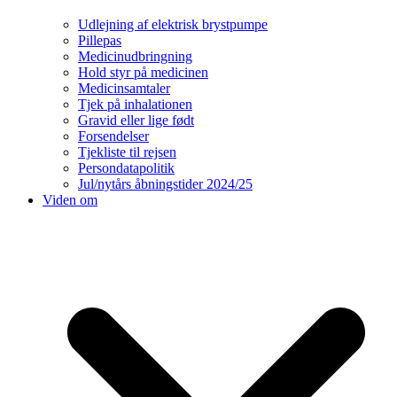
Udlejning af elektrisk brystpumpe
Pillepas
Medicinudbringning
Hold styr på medicinen
Medicinsamtaler
Tjek på inhalationen
Gravid eller lige født
Forsendelser
Tjekliste til rejsen
Persondatapolitik
Jul/nytårs åbningstider 2024/25
Viden om