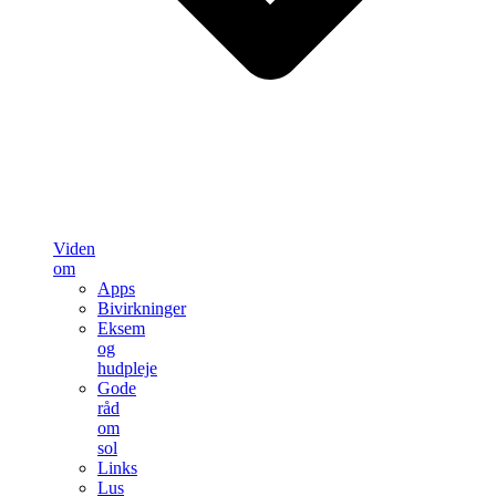
Viden
om
Apps
Bivirkninger
Eksem
og
hudpleje
Gode
råd
om
sol
Links
Lus