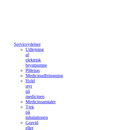
Serviceydelser
Udlejning
af
elektrisk
brystpumpe
Pillepas
Medicinudbringning
Hold
styr
på
medicinen
Medicinsamtaler
Tjek
på
inhalationen
Gravid
eller